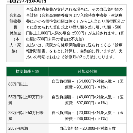
当組合の付加給付
合算高額療養費が支給される場合に、その自己負担額の
合算高
合計額（合算高額療養費および入院時食事療養・生活療
額療養
養にかかる標準負担額は除く）から1人当たり所得区分ご
費
とに定められた算出式より得た額を差し引いた額（500
付加金
円以上1,000円未満の場合は500円）が支給されます。(算
（本
出額が500円未満の場合は不支給)
人・家
支払いは、病院から健康保険組合に送られてくる「診療
族）
報酬明細書」をもとに計算し、自動的に行いますが、支
払いの時期はおおよそ診療月の3ヵ月後になります。
標準報酬月額
付加給付額
自己負担額－［64,000円×対象人数＋（医
83万円以上
療費－901,000円）×1%］
53万円以上83万円未
自己負担額－［43,000円×対象人数＋（医
満
療費－597,000円）×1%］
28万円以上53万円未
自己負担額－［20,000円×対象人数＋（医
満
療費－286,000円）×1%］
28万円未満
自己負担額－20,000円×対象人数