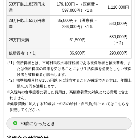
53万円以上83万円未
179,100円＋（医療費－
1,110,000円
満
597,000円）×1％
28万円以上53万円未
85,800円＋（医療費－
530,000円
満
286,000円）×1％
530,000円
28万円未満
61,500円
（＊2）
低所得者（＊1）
36,900円
290,000円
（*1）低所得者とは、市町村民税の非課税者である被保険者と被扶養者、ま
たは低所得者の適用を受けることにより生活保護を必要としない被保
険者と被扶養者が該当します。
（*2）標準報酬月額が15万円以下に該当することが確認できた方は、年間上
限41万円を適用します。
※入院時の食事療養に要した費用は、高額療養費の対象となる費用に含ま
れません。
※健康保険に加入する70歳以上の方の給付・自己負担についてはこちらを
参照してください。
70歳になったとき