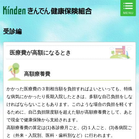
ページ内を移動するためのリンクです。
MENU
サイト内の主なカテゴリメニューへ移動します
このページの本文へ移動します
受診編
医療費が高額になるとき
高額療養費
かかった医療費の３割相当額を負担すればよいといっても、特殊
な病気にかかったり長期入院したときは、多額な自己負担をしな
ければならないこともあります。このような場合の負担を軽くす
るために、自己負担限度額を超えた額が高額療養費として、あと
で現金で健康保険から支給されます。
高額療養費の算定は(1)各診療月ごと、(2)１人ごと、(3)各病院ご
と（外来・入院別、医科・歯科別など）に行われます。