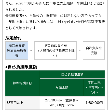
また、2026年8月から新たに年単位の上限額（年間上限）が設け
られました。
長期療養者や、月単位の「限度額」に到達しない方であっても
「年間上限」に達した場合には、上限を超えた金額が高額療養費
として支給されます。
法定給付
高額療養費
窓口自己負担額
自己負担限
家族高額療養
＝
（入院時の標準負担額を除
－
度額
費
く）
●自己負担限度額
自己負担限度額
年間上限
標準報酬月額
月額上限
＜前年8月〜
7月＞
270,300円＋（医療費－
83万円以上
1,680,000円
901,000円）×1％