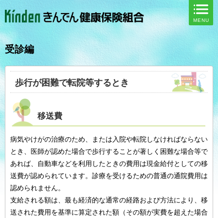
ページ内を移動するためのリンクです。
MENU
サイト内の主なカテゴリメニューへ移動します
このページの本文へ移動します
受診編
歩行が困難で転院等するとき
移送費
病気やけがの治療のため、または入院や転院しなければならない
とき、医師が認めた場合で歩行することが著しく困難な場合等で
あれば、自動車などを利用したときの費用は現金給付としての移
送費が認められています。診療を受けるための普通の通院費用は
認められません。
支給される額は、最も経済的な通常の経路および方法により、移
送された費用を基準に算定された額（その額が実費を超えた場合