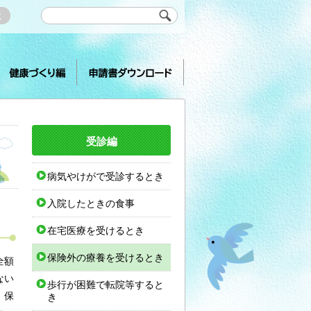
健康づくり編
申請書ダウンロード
受診編
病気やけがで受診するとき
入院したときの食事
在宅医療を受けるとき
保険外の療養を受けるとき
全額
ない
歩行が困難で転院等すると
、保
き