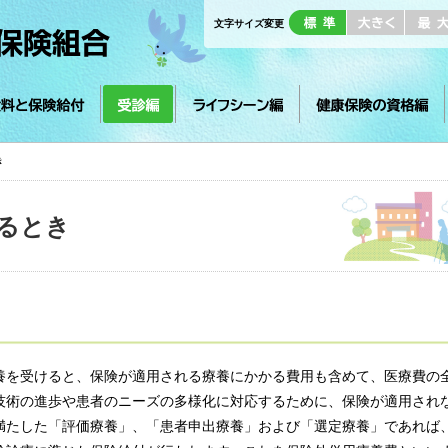
文字サイズ変更
保険給付
受診編
ライフシーン編
健康保険の資格編
き
るとき
養を受けると、保険が適用される療養にかかる費用も含めて、医療費の
技術の進歩や患者のニーズの多様化に対応するために、保険が適用され
満たした「評価療養」、「患者申出療養」および「選定療養」であれば