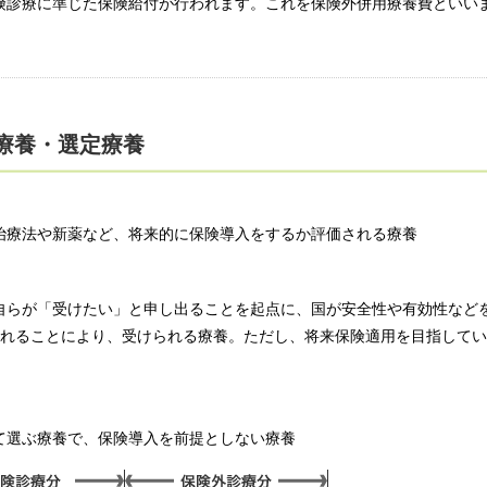
険診療に準じた保険給付が行われます。これを保険外併用療養費といい
療養・選定療養
治療法や新薬など、将来的に保険導入をするか評価される療養
自らが「受けたい」と申し出ることを起点に、国が安全性や有効性など
されることにより、受けられる療養。ただし、将来保険適用を目指して
て選ぶ療養で、保険導入を前提としない療養