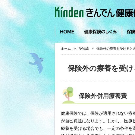
ページ内を移動するためのリンクです。
サイト内の主なカテゴリメニューへ移動します
このページの本文へ移動します
ホーム
健康保険のしくみ
保険料と
ホーム
>
受診編
>
保険外の療養を受けると
現在表示しているページの位置です。
保険外の療養を受け
保険外併用療養費
健康保険では、保険が適用されない療
が自己負担になります。しかし、医療
療養を受ける場合でも、一定の条件を